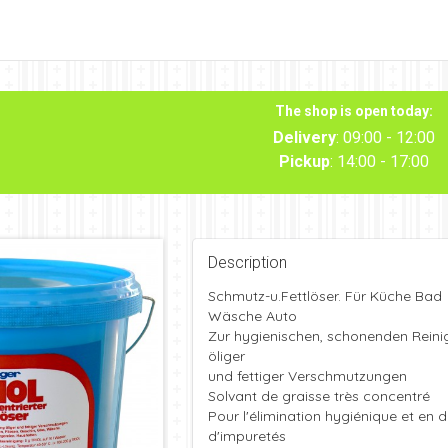
The shop is open today:
Delivery
: 09:00 - 12:00
Pickup
: 14:00 - 17:00
Description
Schmutz-u.Fettlöser. Für Küche Bad
Wäsche Auto
Zur hygienischen, schonenden Rein
öliger
und fettiger Verschmutzungen
Solvant de graisse très concentré
Pour l'élimination hygiénique et en 
d'impuretés