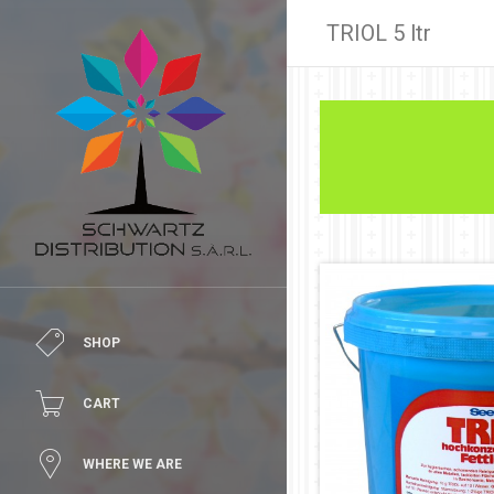
TRIOL 5 ltr
SHOP
CART
WHERE WE ARE