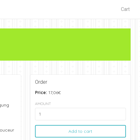
Cart
Order
Price:
17,06€
AMOUNT
igung
douceur